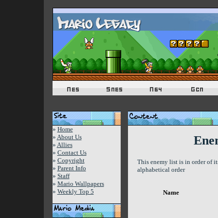
»
Home
»
About Us
Enem
»
Allies
»
Contact Us
»
Copyright
This enemy list is in order of 
»
Parent Info
alphabetical order
»
Staff
»
Mario Wallpapers
»
Weekly Top 5
Name