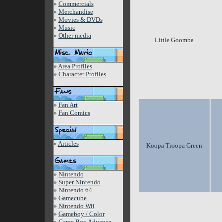
»
Commercials
»
Merchandise
»
Movies & DVDs
»
Music
»
Other media
Little Goomba
»
Area Profiles
»
Character Profiles
»
Fan Art
»
Fan Comics
»
Articles
Koopa Troopa Green
»
Nintendo
»
Super Nintendo
»
Nintendo 64
»
Gamecube
»
Nintendo Wii
»
Gameboy / Color
»
Game Boy Advance